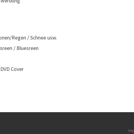
nkwerbung
sionen/Regen / Schnee usw.
sreen / Bluesreen
/ DVD Cover
Im