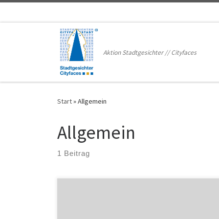
Zum Inhalt springen
Aktion Stadtgesichter // Cityfaces
Start
»
Allgemein
Allgemein
1 Beitrag
Die Ulm/Neu-Ulmer Aktion Stadtgesichter hat ein
neues attraktives Programm für 2026 entwickelt, das
im Bereich Kunst, Kultur und Bildung Durch das