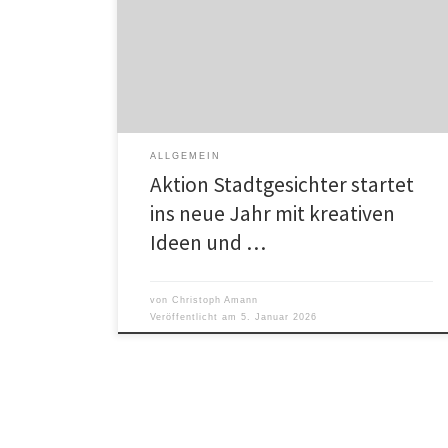
erweiterte Team im Jahr 2026 ergeben sich kreative
Möglichkeiten, die nun nationale sowie auch
internationale Aktionen in unterschiedlichen Bereichen
entwickelt wurden – z.B. Musik, Mode, Kunst und
Veranstaltungen. Die
ALLGEMEIN
Aktion Stadtgesichter startet
ins neue Jahr mit kreativen
Ideen und …
von
Christoph Amann
Veröffentlicht am
5. Januar 2026